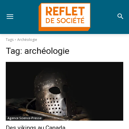
Tags
Archéologie
Tag:
archéologie
Agence Science-Presse
Des vikings au Canada