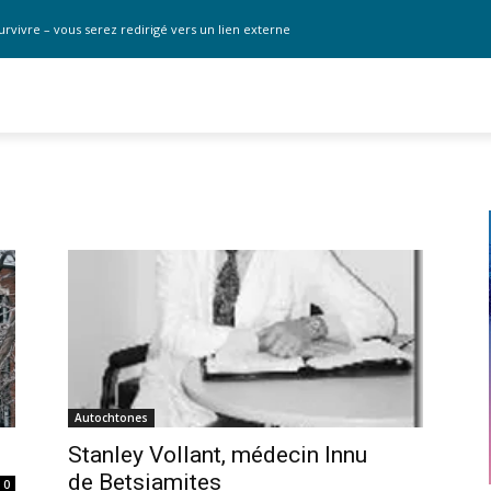
urvivre – vous serez redirigé vers un lien externe
Autochtones
Stanley Vollant, médecin Innu
de Betsiamites
0