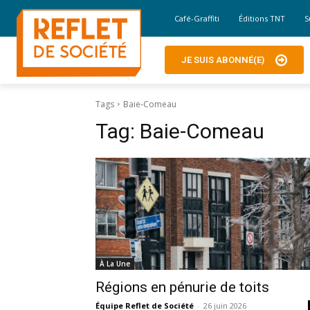
Café-Graffiti
Éditions TNT
S
JE SUIS ABONNÉ(E)
Tags
Baie-Comeau
Tag:
Baie-Comeau
À La Une
Régions en pénurie de toits
Équipe Reflet de Société
-
26 juin 2026