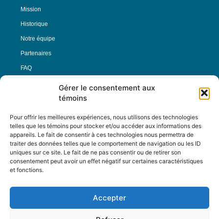
Mission
Historique
Notre équipe
Partenaires
FAQ
Gérer le consentement aux
Offre d’emploi
témoins
Conditions générales
Pour offrir les meilleures expériences, nous utilisons des technologies
telles que les témoins pour stocker et/ou accéder aux informations des
appareils. Le fait de consentir à ces technologies nous permettra de
Nous Suivre
traiter des données telles que le comportement de navigation ou les ID
uniques sur ce site. Le fait de ne pas consentir ou de retirer son
consentement peut avoir un effet négatif sur certaines caractéristiques
et fonctions.
Contactez-nous :
journal@journaldelarue.ca
Accepter
12-3894 rue Sainte-Catherine Est,
Montréal, Qc, H1W 2G4