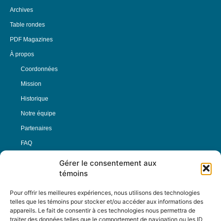
Archives
Table rondes
PDF Magazines
À propos
Coordonnées
Mission
Historique
Notre équipe
Partenaires
FAQ
Gérer le consentement aux
Offre d’emploi
témoins
Conditions générales
Pour offrir les meilleures expériences, nous utilisons des technologies
telles que les témoins pour stocker et/ou accéder aux informations des
appareils. Le fait de consentir à ces technologies nous permettra de
Nous Suivre
traiter des données telles que le comportement de navigation ou les ID