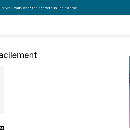
urvivre – vous serez redirigé vers un lien externe
acilement
44