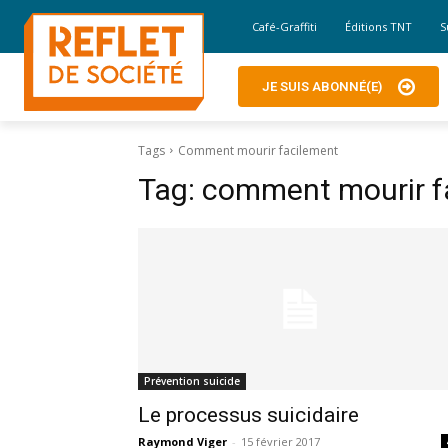
Café-Graffiti
Éditions TNT
S
JE SUIS ABONNÉ(E)
Tags
Comment mourir facilement
Tag:
comment mourir f
Prévention suicide
Le processus suicidaire
Raymond Viger
-
15 février 2017