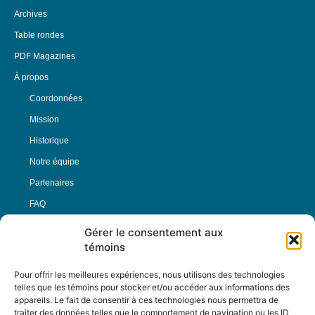
Archives
Table rondes
PDF Magazines
À propos
Coordonnées
Mission
Historique
Notre équipe
Partenaires
FAQ
Gérer le consentement aux
Offre d’emploi
témoins
Conditions générales
Pour offrir les meilleures expériences, nous utilisons des technologies
telles que les témoins pour stocker et/ou accéder aux informations des
appareils. Le fait de consentir à ces technologies nous permettra de
Nous Suivre
traiter des données telles que le comportement de navigation ou les ID