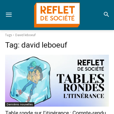
Tags
David leboeuf
Tag:
david leboeuf
Dernières nouvelles
Table ronde sur l’itinérance : Compte-rendu