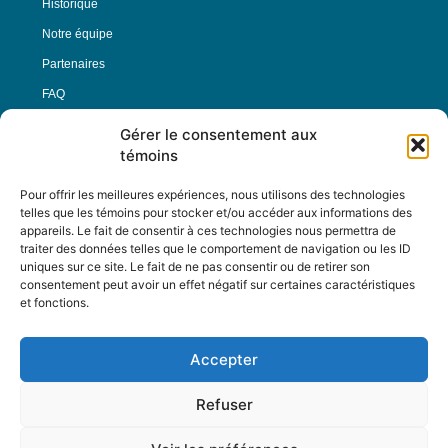
Historique
Notre équipe
Partenaires
FAQ
Gérer le consentement aux
Offre d’emploi
témoins
Conditions générales
Pour offrir les meilleures expériences, nous utilisons des technologies
telles que les témoins pour stocker et/ou accéder aux informations des
appareils. Le fait de consentir à ces technologies nous permettra de
Nous Suivre
traiter des données telles que le comportement de navigation ou les ID
uniques sur ce site. Le fait de ne pas consentir ou de retirer son
consentement peut avoir un effet négatif sur certaines caractéristiques
et fonctions.
Contactez-nous :
journal@journaldelarue.ca
Accepter
12-3894 rue Sainte-Catherine Est,
Montréal, Qc, H1W 2G4
Refuser
TÉL : 514-256-9000
SANS-FRAIS : 1-877-256-9009