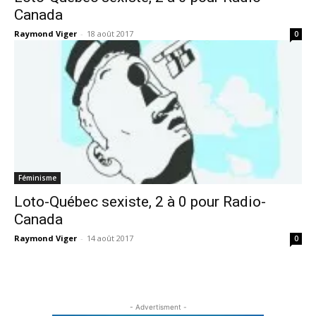
Canada
Raymond Viger
-
18 août 2017
0
Féminisme
Loto-Québec sexiste, 2 à 0 pour Radio-
Canada
Raymond Viger
-
14 août 2017
0
- Advertisment -