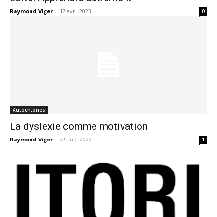
Raymond Viger
-
17 avril 2023
0
Autochtones
La dyslexie comme motivation
Raymond Viger
-
22 août 2020
1