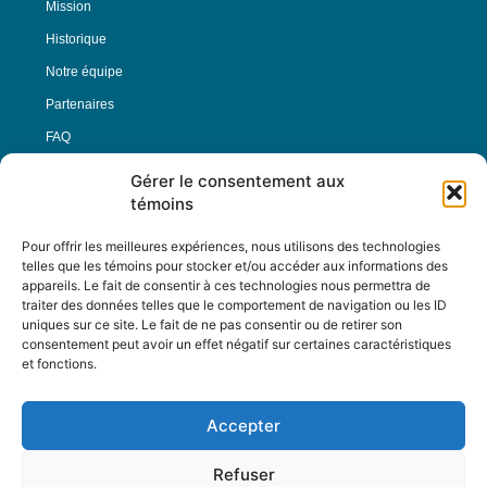
Mission
Historique
Notre équipe
Partenaires
FAQ
Gérer le consentement aux
Offre d’emploi
témoins
Conditions générales
Pour offrir les meilleures expériences, nous utilisons des technologies
telles que les témoins pour stocker et/ou accéder aux informations des
appareils. Le fait de consentir à ces technologies nous permettra de
Nous Suivre
traiter des données telles que le comportement de navigation ou les ID
uniques sur ce site. Le fait de ne pas consentir ou de retirer son
consentement peut avoir un effet négatif sur certaines caractéristiques
et fonctions.
Contactez-nous :
journal@journaldelarue.ca
Accepter
12-3894 rue Sainte-Catherine Est,
Montréal, Qc, H1W 2G4
Refuser