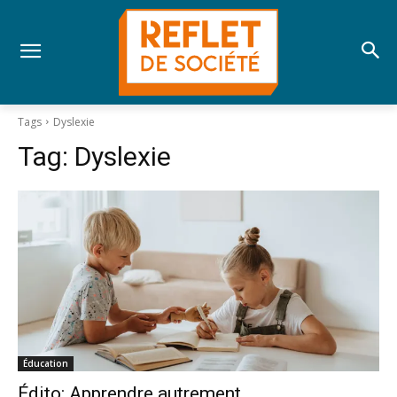
Tags
Dyslexie
Tag:
Dyslexie
Éducation
Édito: Apprendre autrement