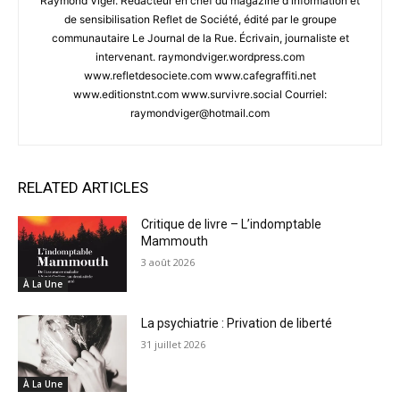
Raymond Viger. Rédacteur en chef du magazine d'information et
de sensibilisation Reflet de Société, édité par le groupe
communautaire Le Journal de la Rue. Écrivain, journaliste et
intervenant. raymondviger.wordpress.com
www.refletdesociete.com www.cafegraffiti.net
www.editionstnt.com www.survivre.social Courriel:
raymondviger@hotmail.com
RELATED ARTICLES
Critique de livre – L’indomptable
Mammouth
3 août 2026
À La Une
La psychiatrie : Privation de liberté
31 juillet 2026
À La Une