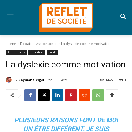
Home
Débats
Autochtones
La dyslexie comme motivation
Autochtones
Éducation
Santé
La dyslexie comme motivation
By
Raymond Viger
22 août 2020
1446
1
PLUSIEURS RAISONS FONT DE MOI
UN ÊTRE DIFFÉRENT. JE SUIS