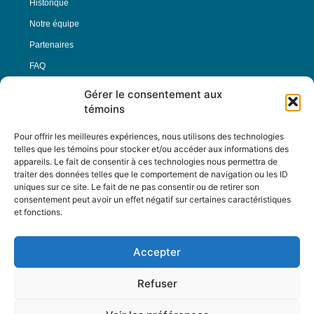
Historique
Notre équipe
Partenaires
FAQ
Gérer le consentement aux
Offre d’emploi
témoins
Conditions générales
Pour offrir les meilleures expériences, nous utilisons des technologies
telles que les témoins pour stocker et/ou accéder aux informations des
appareils. Le fait de consentir à ces technologies nous permettra de
Nous Suivre
traiter des données telles que le comportement de navigation ou les ID
uniques sur ce site. Le fait de ne pas consentir ou de retirer son
consentement peut avoir un effet négatif sur certaines caractéristiques
et fonctions.
Contactez-nous :
journal@journaldelarue.ca
Accepter
12-3894 rue Sainte-Catherine Est,
Montréal, Qc, H1W 2G4
Refuser
TÉL : 514-256-9000
SANS-FRAIS : 1-877-256-9009