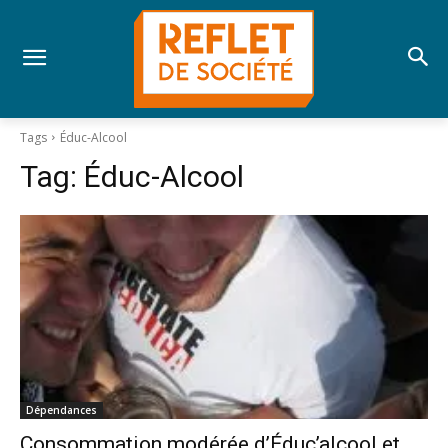
Tags
Éduc-Alcool
Tag:
Éduc-Alcool
Dépendances
Consommation modérée d’Éduc’alcool et