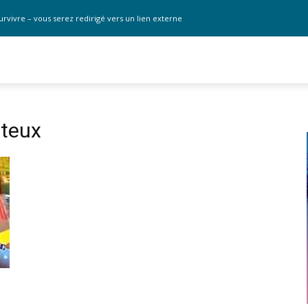
urvivre – vous serez redirigé vers un lien externe
tteux