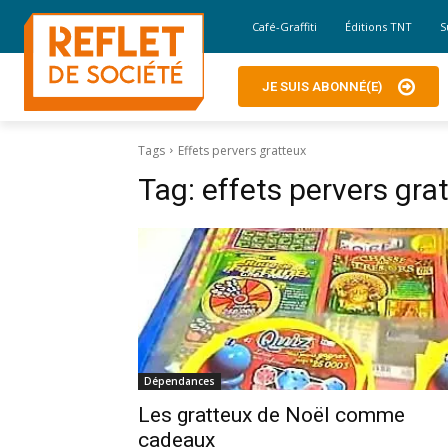
Café-Graffiti
Éditions TNT
S
JE SUIS ABONNÉ(E)
Tags
Effets pervers gratteux
Tag:
effets pervers gra
Dépendances
Les gratteux de Noël comme
cadeaux