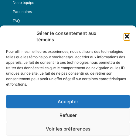
Notre équipe
Partenaires
FAQ
Gérer le consentement aux
Offre d’emploi
témoins
Conditions générales
Pour offrir les meilleures expériences, nous utilisons des technologies
telles que les témoins pour stocker et/ou accéder aux informations des
appareils. Le fait de consentir à ces technologies nous permettra de
Nous Suivre
traiter des données telles que le comportement de navigation ou les ID
uniques sur ce site. Le fait de ne pas consentir ou de retirer son
consentement peut avoir un effet négatif sur certaines caractéristiques
et fonctions.
Contactez-nous :
journal@journaldelarue.ca
Accepter
12-3894 rue Sainte-Catherine Est,
Montréal, Qc, H1W 2G4
Refuser
TÉL : 514-256-9000
SANS-FRAIS : 1-877-256-9009
Voir les préférences