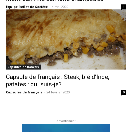
Équipe Reflet de Société
-
4 mai 2020
1
Capsules de français
Capsule de français : Steak, blé d’Inde,
patates : qui suis-je?
Capsules de français
-
24 février 2020
0
- Advertisment -