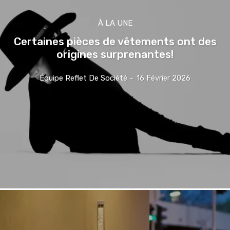
À LA UNE
Certaines pièces de vêtements ont des
origines surprenantes!
Équipe Reflet De Société
-
16 Février 2026