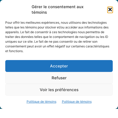
Abonnez-vous
Gérer le consentement aux
Changement d’adresse
témoins
Pour offrir les meilleures expériences, nous utilisons des technologies
telles que les témoins pour stocker et/ou accéder aux informations des
À propos
appareils. Le fait de consentir à ces technologies nous permettra de
traiter des données telles que le comportement de navigation ou les ID
Accueil
uniques sur ce site. Le fait de ne pas consentir ou de retirer son
Archives
consentement peut avoir un effet négatif sur certaines caractéristiques
et fonctions.
Table rondes
PDF Magazines
Accepter
À propos
Refuser
Coordonnées
Mission
Voir les préférences
Historique
Notre équipe
Politique de témoins
Politique de témoins
Partenaires
FAQ