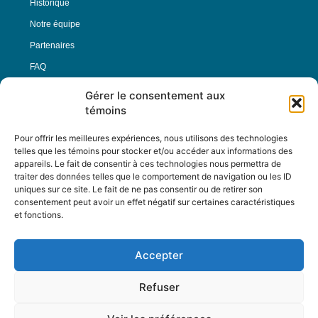
Historique
Notre équipe
Partenaires
FAQ
Gérer le consentement aux
Offre d’emploi
témoins
Conditions générales
Pour offrir les meilleures expériences, nous utilisons des technologies
telles que les témoins pour stocker et/ou accéder aux informations des
appareils. Le fait de consentir à ces technologies nous permettra de
Nous Suivre
traiter des données telles que le comportement de navigation ou les ID
uniques sur ce site. Le fait de ne pas consentir ou de retirer son
consentement peut avoir un effet négatif sur certaines caractéristiques
et fonctions.
Contactez-nous :
journal@journaldelarue.ca
Accepter
12-3894 rue Sainte-Catherine Est,
Montréal, Qc, H1W 2G4
Refuser
TÉL : 514-256-9000
SANS-FRAIS : 1-877-256-9009