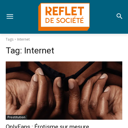
Tags
Internet
Tag:
Internet
Prostitution
OnlyFans : Érotisme sur mesure