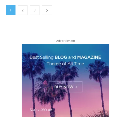
1
2
3
- Advertisment -