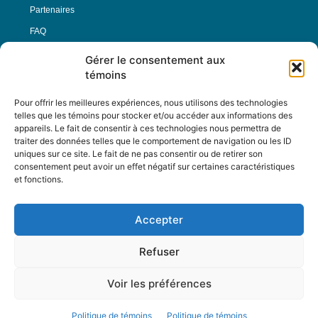
Partenaires
FAQ
Gérer le consentement aux
Offre d’emploi
témoins
Conditions générales
Pour offrir les meilleures expériences, nous utilisons des technologies
telles que les témoins pour stocker et/ou accéder aux informations des
appareils. Le fait de consentir à ces technologies nous permettra de
Nous Suivre
traiter des données telles que le comportement de navigation ou les ID
uniques sur ce site. Le fait de ne pas consentir ou de retirer son
consentement peut avoir un effet négatif sur certaines caractéristiques
et fonctions.
Contactez-nous :
journal@journaldelarue.ca
Accepter
12-3894 rue Sainte-Catherine Est,
Montréal, Qc, H1W 2G4
Refuser
TÉL : 514-256-9000
SANS-FRAIS : 1-877-256-9009
Voir les préférences
© Reflet de Société -
Politique d'utilisation
Politique de témoins
Politique de témoins