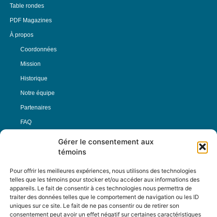
Table rondes
PDF Magazines
À propos
Coordonnées
Mission
Historique
Notre équipe
Partenaires
FAQ
Gérer le consentement aux
Offre d’emploi
témoins
Conditions générales
Pour offrir les meilleures expériences, nous utilisons des technologies
telles que les témoins pour stocker et/ou accéder aux informations des
appareils. Le fait de consentir à ces technologies nous permettra de
Nous Suivre
traiter des données telles que le comportement de navigation ou les ID
uniques sur ce site. Le fait de ne pas consentir ou de retirer son
consentement peut avoir un effet négatif sur certaines caractéristiques