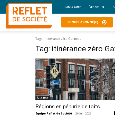
Café-Graffiti
Éditions TNT
S
JE SUIS ABONNÉ(E)
Tags
Itinérance zéro Gatineau
Tag:
itinérance zéro Ga
À La Une
Régions en pénurie de toits
Équipe Reflet de Société
-
26 juin 2026