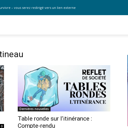
urvivre – vous serez redirigé vers un lien externe
tineau
Dernières nouvelles
Table ronde sur l’itinérance :
Compte-rendu
0