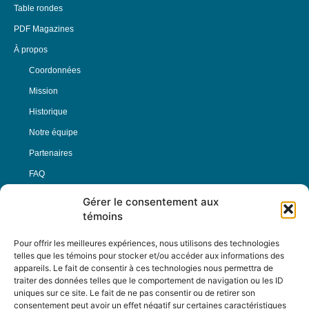
Table rondes
PDF Magazines
À propos
Coordonnées
Mission
Historique
Notre équipe
Partenaires
FAQ
Gérer le consentement aux
Offre d’emploi
témoins
Conditions générales
Pour offrir les meilleures expériences, nous utilisons des technologies
telles que les témoins pour stocker et/ou accéder aux informations des
appareils. Le fait de consentir à ces technologies nous permettra de
Nous Suivre
traiter des données telles que le comportement de navigation ou les ID
uniques sur ce site. Le fait de ne pas consentir ou de retirer son
consentement peut avoir un effet négatif sur certaines caractéristiques