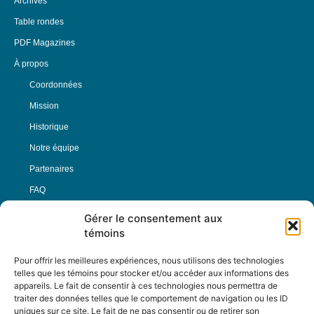
Archives
Table rondes
PDF Magazines
À propos
Coordonnées
Mission
Historique
Notre équipe
Partenaires
FAQ
Gérer le consentement aux
Offre d’emploi
témoins
Conditions générales
Pour offrir les meilleures expériences, nous utilisons des technologies
telles que les témoins pour stocker et/ou accéder aux informations des
appareils. Le fait de consentir à ces technologies nous permettra de
Nous Suivre
traiter des données telles que le comportement de navigation ou les ID
uniques sur ce site. Le fait de ne pas consentir ou de retirer son