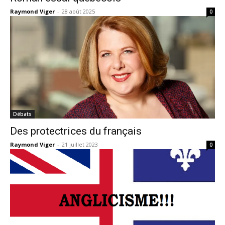
Raymond Viger
-
28 août 2025
0
Débats
Des protectrices du français
Raymond Viger
-
21 juillet 2023
0