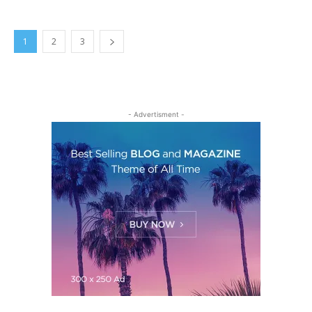
1
2
3
- Advertisment -