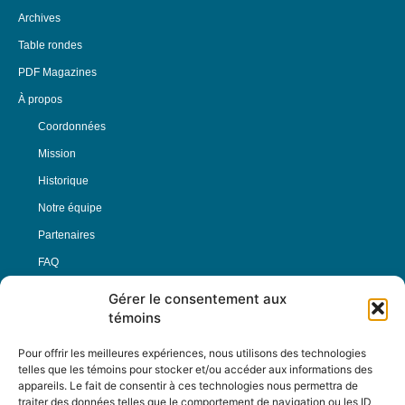
Archives
Table rondes
PDF Magazines
À propos
Coordonnées
Mission
Historique
Notre équipe
Partenaires
FAQ
Gérer le consentement aux
Offre d’emploi
témoins
Conditions générales
Pour offrir les meilleures expériences, nous utilisons des technologies
telles que les témoins pour stocker et/ou accéder aux informations des
appareils. Le fait de consentir à ces technologies nous permettra de
Nous Suivre
traiter des données telles que le comportement de navigation ou les ID