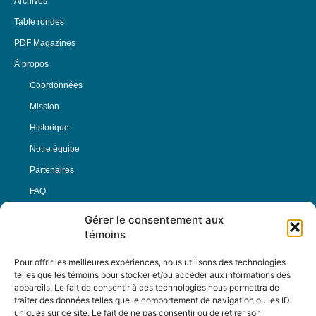
Archives
Table rondes
PDF Magazines
À propos
Coordonnées
Mission
Historique
Notre équipe
Partenaires
FAQ
Gérer le consentement aux
Offre d’emploi
témoins
Conditions générales
Pour offrir les meilleures expériences, nous utilisons des technologies
telles que les témoins pour stocker et/ou accéder aux informations des
appareils. Le fait de consentir à ces technologies nous permettra de
Nous Suivre
traiter des données telles que le comportement de navigation ou les ID
uniques sur ce site. Le fait de ne pas consentir ou de retirer son