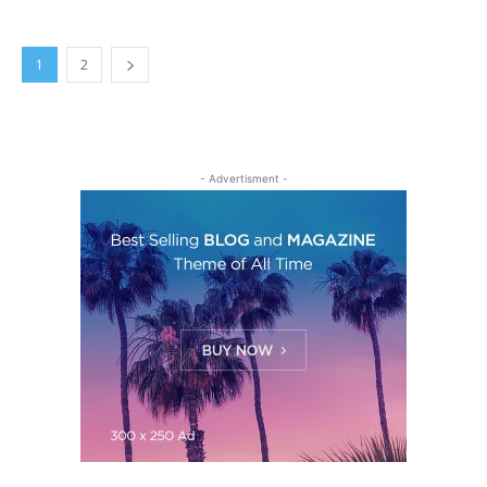
1
2
- Advertisment -