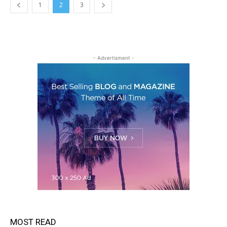
1
2
3
- Advertisment -
MOST READ