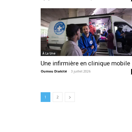
À La Une
Une infirmière en clinique mobile
Oumou Diakité
-
3 juillet 2026
1
2