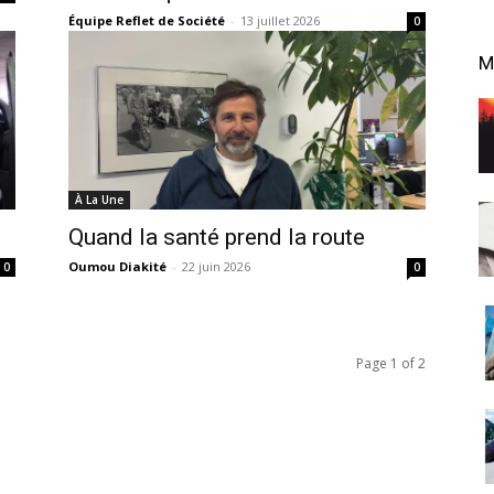
Équipe Reflet de Société
-
13 juillet 2026
0
M
À La Une
Quand la santé prend la route
Oumou Diakité
-
22 juin 2026
0
0
Page 1 of 2