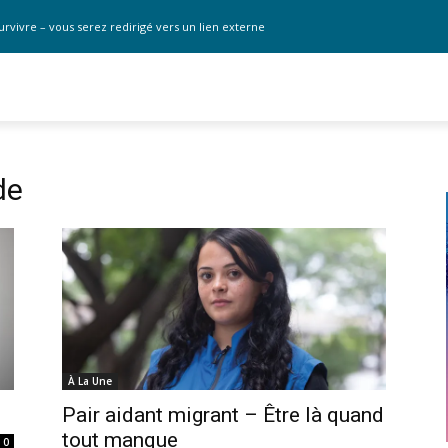
urvivre – vous serez redirigé vers un lien externe
de
À La Une
Pair aidant migrant – Être là quand
tout manque
0