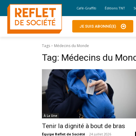
Café-Graffiti
Éditions TNT
S
JE SUIS ABONNÉ(E)
Tags
Médecins du Monde
Tag:
Médecins du Mon
À La Une
Tenir la dignité à bout de bras
Équipe Reflet de Société
-
24 juillet 2026