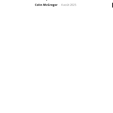
Colin McGregor
-
4 août 2025