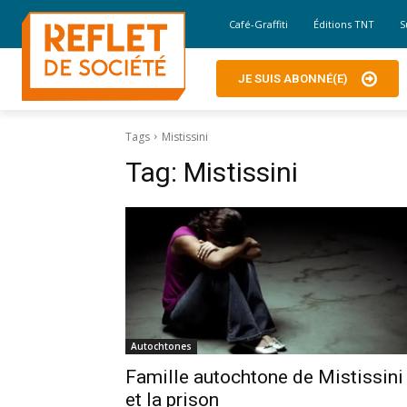
Café-Graffiti
Éditions TNT
S
JE SUIS ABONNÉ(E)
Tags
Mistissini
Tag:
Mistissini
Autochtones
Famille autochtone de Mistissini
et la prison