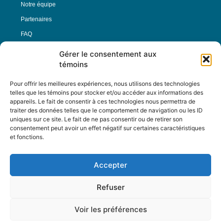
Notre équipe
Partenaires
FAQ
Gérer le consentement aux
Offre d’emploi
témoins
Conditions générales
Pour offrir les meilleures expériences, nous utilisons des technologies
telles que les témoins pour stocker et/ou accéder aux informations des
appareils. Le fait de consentir à ces technologies nous permettra de
Nous Suivre
traiter des données telles que le comportement de navigation ou les ID
uniques sur ce site. Le fait de ne pas consentir ou de retirer son
consentement peut avoir un effet négatif sur certaines caractéristiques
et fonctions.
Contactez-nous :
journal@journaldelarue.ca
Accepter
12-3894 rue Sainte-Catherine Est,
Montréal, Qc, H1W 2G4
Refuser
TÉL : 514-256-9000
SANS-FRAIS : 1-877-256-9009
Voir les préférences