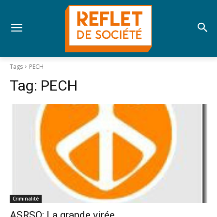
Tags
PECH
Tag:
PECH
Criminalité
ASRSQ: La grande virée