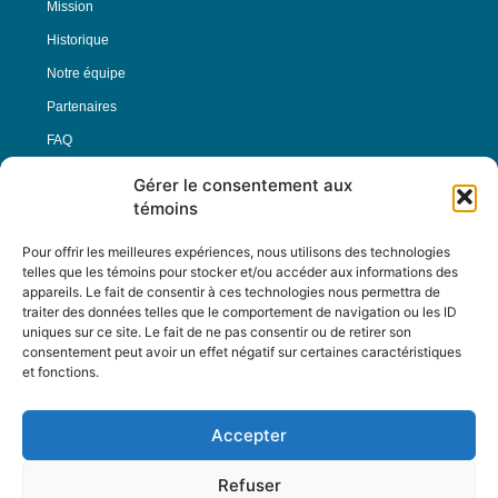
Mission
Historique
Notre équipe
Partenaires
FAQ
Gérer le consentement aux
Offre d’emploi
témoins
Conditions générales
Pour offrir les meilleures expériences, nous utilisons des technologies
telles que les témoins pour stocker et/ou accéder aux informations des
appareils. Le fait de consentir à ces technologies nous permettra de
Nous Suivre
traiter des données telles que le comportement de navigation ou les ID
uniques sur ce site. Le fait de ne pas consentir ou de retirer son
consentement peut avoir un effet négatif sur certaines caractéristiques
et fonctions.
Contactez-nous :
journal@journaldelarue.ca
Accepter
12-3894 rue Sainte-Catherine Est,
Montréal, Qc, H1W 2G4
Refuser