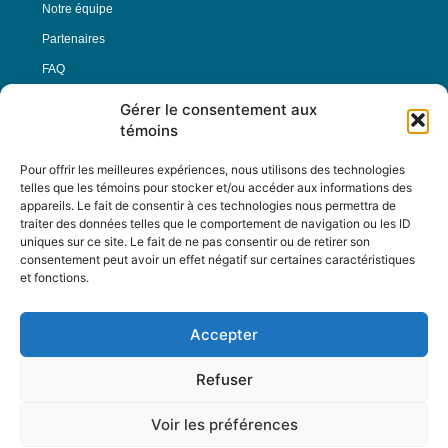
Notre équipe
Partenaires
FAQ
Gérer le consentement aux
Offre d’emploi
témoins
Conditions générales
Pour offrir les meilleures expériences, nous utilisons des technologies
telles que les témoins pour stocker et/ou accéder aux informations des
appareils. Le fait de consentir à ces technologies nous permettra de
Nous Suivre
traiter des données telles que le comportement de navigation ou les ID
uniques sur ce site. Le fait de ne pas consentir ou de retirer son
consentement peut avoir un effet négatif sur certaines caractéristiques
et fonctions.
Contactez-nous :
journal@journaldelarue.ca
Accepter
12-3894 rue Sainte-Catherine Est,
Montréal, Qc, H1W 2G4
Refuser
TÉL : 514-256-9000
SANS-FRAIS : 1-877-256-9009
Voir les préférences