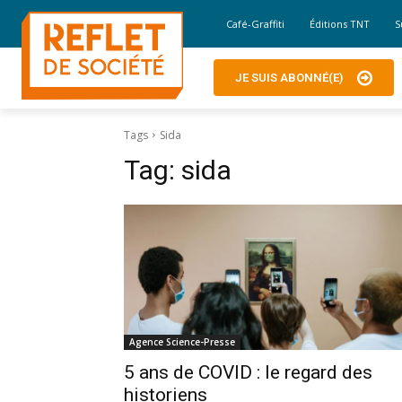
Café-Graffiti
Éditions TNT
S
JE SUIS ABONNÉ(E)
Tags
Sida
Tag:
sida
Agence Science-Presse
5 ans de COVID : le regard des
historiens