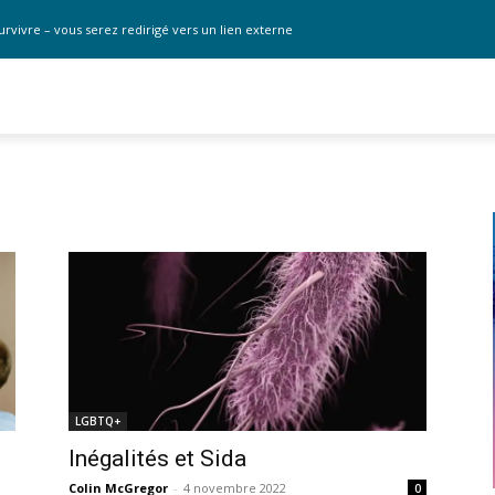
urvivre – vous serez redirigé vers un lien externe
LGBTQ+
Inégalités et Sida
Colin McGregor
-
4 novembre 2022
0