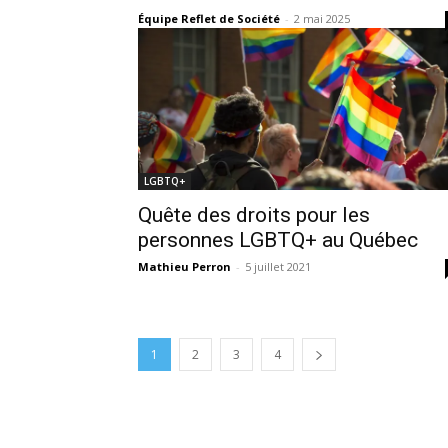
Équipe Reflet de Société
-
2 mai 2025
LGBTQ+
Quête des droits pour les
personnes LGBTQ+ au Québec
Mathieu Perron
-
5 juillet 2021
1
2
3
4