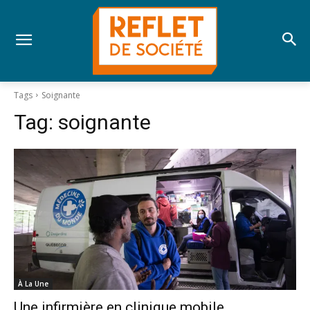
Tags
Soignante
Tag:
soignante
À La Une
Une infirmière en clinique mobile