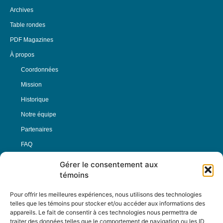
Archives
Table rondes
PDF Magazines
À propos
Coordonnées
Mission
Historique
Notre équipe
Partenaires
FAQ
Gérer le consentement aux
Offre d’emploi
témoins
Conditions générales
Pour offrir les meilleures expériences, nous utilisons des technologies
telles que les témoins pour stocker et/ou accéder aux informations des
appareils. Le fait de consentir à ces technologies nous permettra de
Nous Suivre
traiter des données telles que le comportement de navigation ou les ID