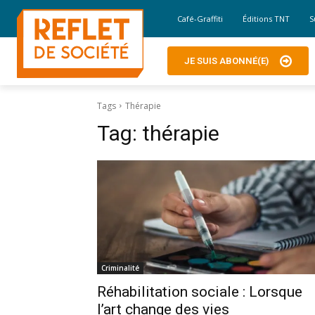
Café-Graffiti
Éditions TNT
S
JE SUIS ABONNÉ(E)
Tags
Thérapie
Tag:
thérapie
Criminalité
Réhabilitation sociale : Lorsque
l’art change des vies