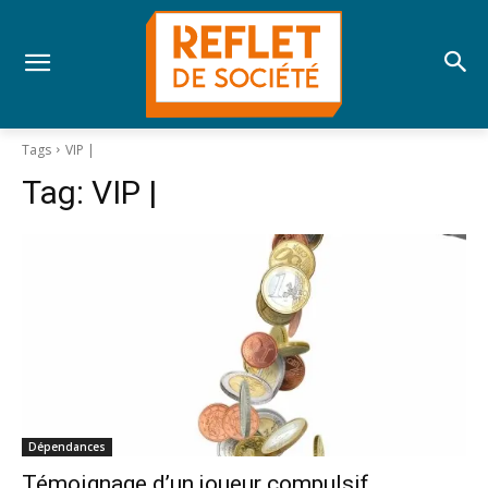
Tags
VIP |
Tag:
VIP |
Dépendances
Témoignage d’un joueur compulsif