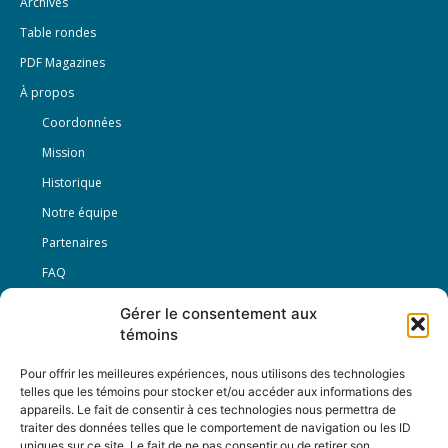
Archives
Table rondes
PDF Magazines
À propos
Coordonnées
Mission
Historique
Notre équipe
Partenaires
FAQ
Gérer le consentement aux
Offre d’emploi
témoins
Conditions générales
Pour offrir les meilleures expériences, nous utilisons des technologies
telles que les témoins pour stocker et/ou accéder aux informations des
appareils. Le fait de consentir à ces technologies nous permettra de
Nous Suivre
traiter des données telles que le comportement de navigation ou les ID
uniques sur ce site. Le fait de ne pas consentir ou de retirer son