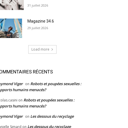
31 juillet 2026
Magazine 34.6
29 juillet 2026
Load more
OMMENTAIRES RÉCENTS
aymond Viger
Robots et poupées sexuelles :
on
pports humains menacés?
Robots et poupées sexuelles :
colas.casini
on
pports humains menacés?
aymond Viger
Les dessous du recyclage
on
Les dessous du recyclage
nielle Simard
on