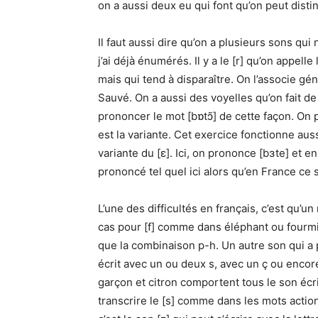
on a aussi deux eu qui font qu’on peut dist
Il faut aussi dire qu’on a plusieurs sons q
j’ai déjà énumérés. Il y a le [r] qu’on appell
mais qui tend à disparaître. On l’associe 
Sauvé. On a aussi des voyelles qu’on fait d
prononcer le mot [bɒtɔ̃] de cette façon. On p
est la variante. Cet exercice fonctionne aus
variante du [ɛ]. Ici, on prononce [bɜte] et en
prononcé tel quel ici alors qu’en France ce ser
L’une des difficultés en français, c’est qu’u
cas pour [f] comme dans éléphant ou fourmi q
que la combinaison p-h. Un autre son qui a p
écrit avec un ou deux s, avec un ç ou encore
garçon et citron comportent tous le son écrit
transcrire le [s] comme dans les mots action