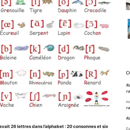
C
R
ra
ni
ra
R
 avait 26 lettres dans l’alphabet : 20 consonnes et six
Da