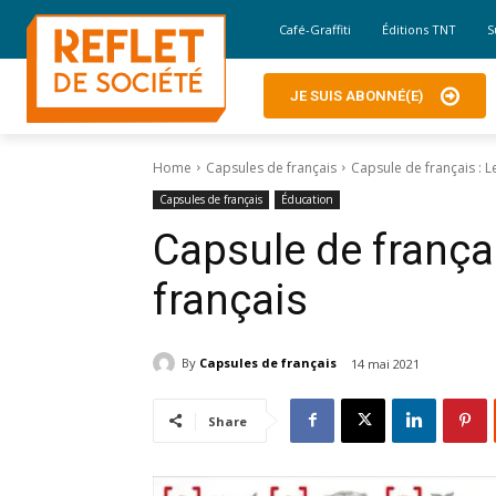
Café-Graffiti
Éditions TNT
S
JE SUIS ABONNÉ(E)
Home
Capsules de français
Capsule de français : L
Capsules de français
Éducation
Capsule de françai
français
By
Capsules de français
14 mai 2021
Share