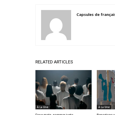
Capsules de françai
RELATED ARTICLES
À La Une
À La Une
Deux mots, nommer juste
Reportage v