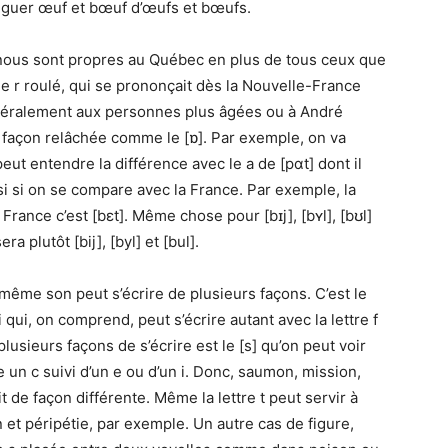
inguer œuf et bœuf d’œufs et bœufs.
ui nous sont propres au Québec en plus de tous ceux que
e le r roulé, qui se prononçait dès la Nouvelle-France
généralement aux personnes plus âgées ou à André
e façon relâchée comme le [ɒ]. Par exemple, on va
eut entendre la différence avec le a de [pαt] dont il
si si on se compare avec la France. Par exemple, la
 France c’est [bɛt]. Même chose pour [bɪj], [bʏl], [bʊl]
a plutôt [bij], [byl] et [bul].
n même son peut s’écrire de plusieurs façons. C’est le
ui, on comprend, peut s’écrire autant avec la lettre f
lusieurs façons de s’écrire est le [s] qu’on peut voir
 un c suivi d’un e ou d’un i. Donc, saumon, mission,
 de façon différente. Même la lettre t peut servir à
 et péripétie, par exemple. Un autre cas de figure,