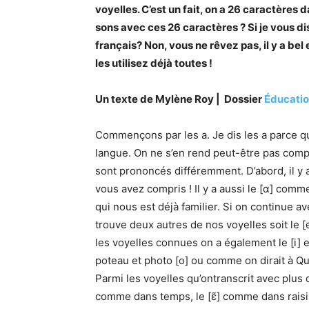
voyelles. C’est un fait, on a 26 caractères d
sons avec ces 26 caractères ? Si je vous disa
français? Non, vous ne rêvez pas, il y a bel 
les utilisez déjà toutes !
Un texte de Mylène Roy | Dossier
Éducati
Commençons par les a. Je dis les a parce qu
langue. On ne s’en rend peut-être pas compt
sont prononcés différemment. D’abord, il y 
vous avez compris ! Il y a aussi le [α] comme 
qui nous est déjà familier. Si on continue ave
trouve deux autres de nos voyelles soit le 
les voyelles connues on a également le [i] et 
poteau et photo [o] ou comme on dirait à Qué
Parmi les voyelles qu’ontranscrit avec plus d’
comme dans temps, le [ɛ̃] comme dans raisin