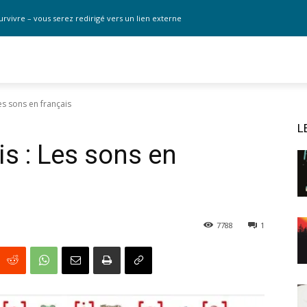
urvivre – vous serez redirigé vers un lien externe
es sons en français
L
s : Les sons en
7788
1