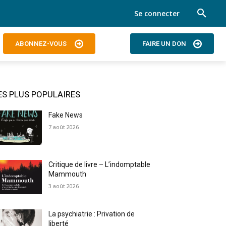
Se connecter
ABONNEZ-VOUS
FAIRE UN DON
ES PLUS POPULAIRES
Fake News
7 août 2026
Critique de livre – L’indomptable
Mammouth
3 août 2026
La psychiatrie : Privation de
liberté