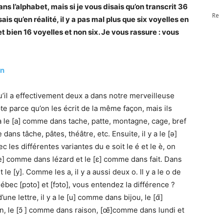
ans l’alphabet, mais si je vous disais qu’on transcrit 36
Re
is qu’en réalité, il y a pas mal plus que six voyelles en
et bien 16 voyelles et non six. Je vous rassure : vous
on
’il a effectivement deux a dans notre merveilleuse
e parce qu’on les écrit de la même façon, mais ils
a le [a] comme dans tache, patte, montagne, cage, bref
dans tâche, pâtes, théâtre, etc. Ensuite, il y a le [ə]
c les différentes variantes du e soit le é et le è, on
[e] comme dans lézard et le [ɛ] comme dans fait. Dans
le [y]. Comme les a, il y a aussi deux o. Il y a le o de
bec [pɔto] et [fɔto], vous entendez la différence ?
une lettre, il y a le [u] comme dans bijou, le [ɑ̃]
, le [ɔ̃ ] comme dans raison, [œ̃]comme dans lundi et