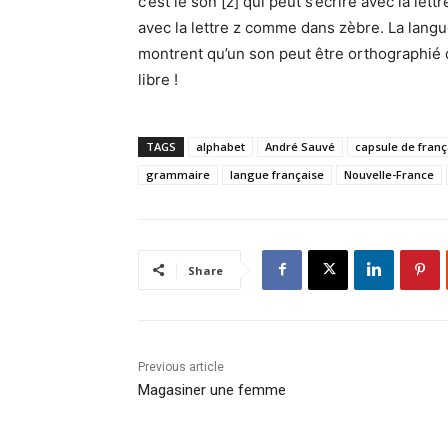
c’est le son [z] qui peut s’écrire avec la l
avec la lettre z comme dans zèbre. La lang
montrent qu’un son peut être orthographié d
libre !
TAGS
alphabet
André Sauvé
capsule de franç
grammaire
langue française
Nouvelle-France
Share
Previous article
Magasiner une femme