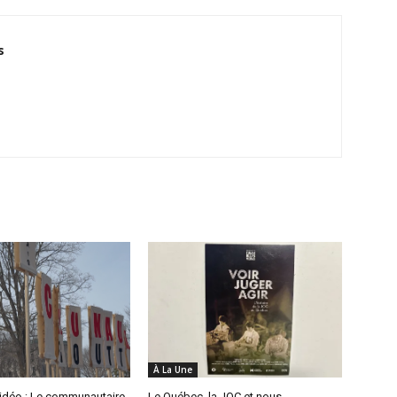
s
À La Une
idéo : Le communautaire
Le Québec, la JOC et nous