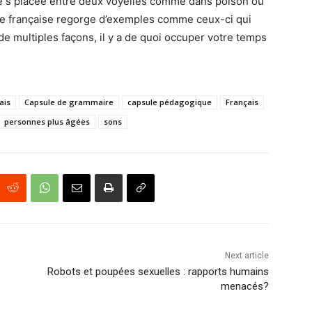
ettre s placée entre deux voyelles comme dans poison ou
ue française regorge d’exemples comme ceux-ci qui
e multiples façons, il y a de quoi occuper votre temps
ais
Capsule de grammaire
capsule pédagogique
Français
personnes plus âgées
sons
Next article
Robots et poupées sexuelles : rapports humains
menacés?