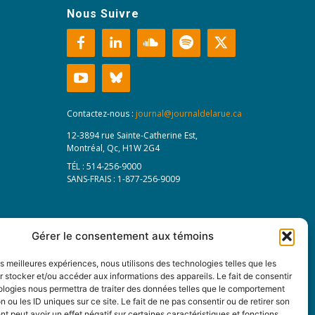
Nous Suivre
Contactez-nous :
journal@journaldelarue.ca
12-3894 rue Sainte-Catherine Est,
Montréal, Qc, H1W 2G4
TÉL : 514-256-9000
SANS-FRAIS : 1-877-256-9009
Gérer le consentement aux témoins
les meilleures expériences, nous utilisons des technologies telles que les
 stocker et/ou accéder aux informations des appareils. Le fait de consentir
ologies nous permettra de traiter des données telles que le comportement
n ou les ID uniques sur ce site. Le fait de ne pas consentir ou de retirer son
 peut avoir un effet négatif sur certaines caractéristiques et fonctions.