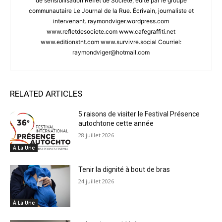
de sensibilisation Reflet de Société, édité par le groupe
communautaire Le Journal de la Rue. Écrivain, journaliste et
intervenant. raymondviger.wordpress.com
www.refletdesociete.com www.cafegraffiti.net
www.editionstnt.com www.survivre.social Courriel:
raymondviger@hotmail.com
RELATED ARTICLES
5 raisons de visiter le Festival Présence
autochtone cette année
28 juillet 2026
À La Une
Tenir la dignité à bout de bras
24 juillet 2026
À La Une