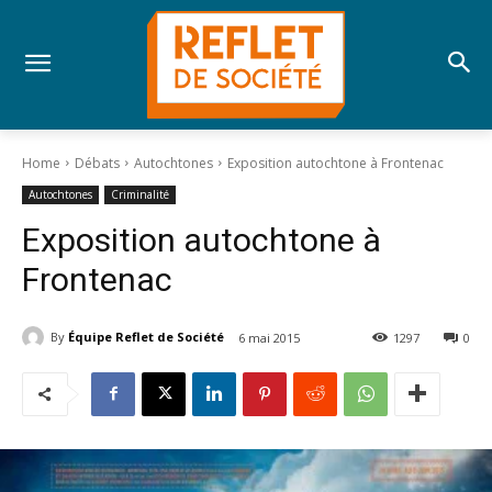
Home
Débats
Autochtones
Exposition autochtone à Frontenac
Autochtones
Criminalité
Exposition autochtone à
Frontenac
By
Équipe Reflet de Société
6 mai 2015
1297
0