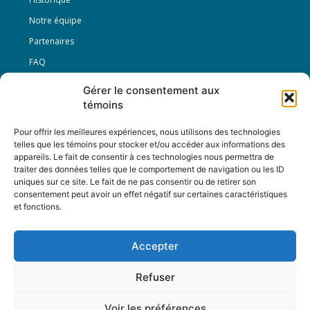
Notre équipe
Partenaires
FAQ
Gérer le consentement aux
Offre d’emploi
témoins
Conditions générales
Pour offrir les meilleures expériences, nous utilisons des technologies
telles que les témoins pour stocker et/ou accéder aux informations des
appareils. Le fait de consentir à ces technologies nous permettra de
Nous Suivre
traiter des données telles que le comportement de navigation ou les ID
uniques sur ce site. Le fait de ne pas consentir ou de retirer son
consentement peut avoir un effet négatif sur certaines caractéristiques
et fonctions.
Contactez-nous :
journal@journaldelarue.ca
Accepter
12-3894 rue Sainte-Catherine Est,
Montréal, Qc, H1W 2G4
Refuser
TÉL : 514-256-9000
SANS-FRAIS : 1-877-256-9009
Voir les préférences