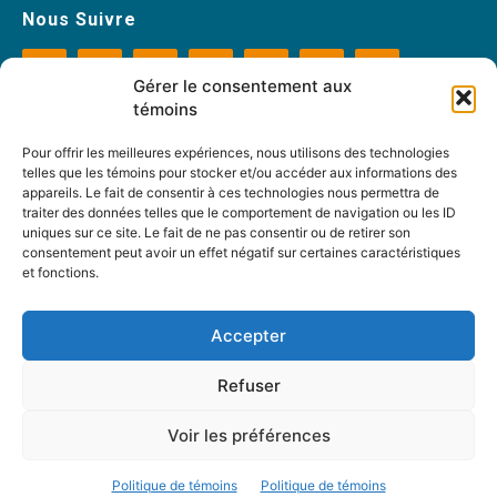
Nous Suivre
Gérer le consentement aux
témoins
Contactez-nous :
journal@journaldelarue.ca
Pour offrir les meilleures expériences, nous utilisons des technologies
12-3894 rue Sainte-Catherine Est,
telles que les témoins pour stocker et/ou accéder aux informations des
Montréal, Qc, H1W 2G4
appareils. Le fait de consentir à ces technologies nous permettra de
traiter des données telles que le comportement de navigation ou les ID
TÉL : 514-256-9000
uniques sur ce site. Le fait de ne pas consentir ou de retirer son
SANS-FRAIS : 1-877-256-9009
consentement peut avoir un effet négatif sur certaines caractéristiques
et fonctions.
© Reflet de Société -
Politique d'utilisation
Accepter
Refuser
Voir les préférences
Politique de témoins
Politique de témoins