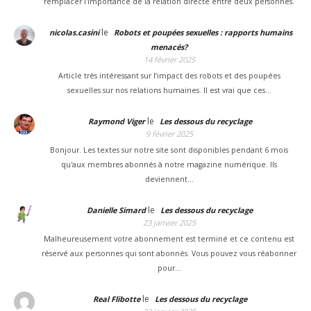
remplacer l'importance de la relation directe entre deux personnes.
le
nicolas.casini
Robots et poupées sexuelles : rapports humains
menacés?
14 février 2025
Article très intéressant sur l’impact des robots et des poupées
sexuelles sur nos relations humaines. Il est vrai que ces…
le
Raymond Viger
Les dessous du recyclage
9 février 2025
Bonjour. Les textes sur notre site sont disponibles pendant 6 mois
qu'aux membres abonnés à notre magazine numérique. Ils
deviennent…
le
Danielle Simard
Les dessous du recyclage
23 janvier 2025
Malheureusement votre abonnement est terminé et ce contenu est
réservé aux personnes qui sont abonnés. Vous pouvez vous réabonner
pour…
le
Real Flibotte
Les dessous du recyclage