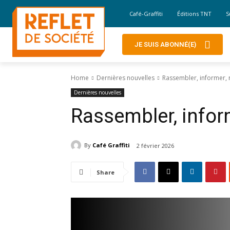
Café-Graffiti
Éditions TNT
S
JE SUIS ABONNÉ(E)
Home
Dernières nouvelles
Rassembler, informer,
Dernières nouvelles
Rassembler, infor
By
Café Graffiti
2 février 2026
Share