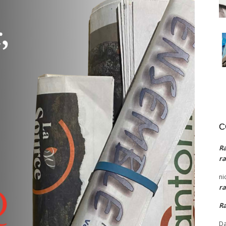
C
R
ra
ni
ra
R
Da