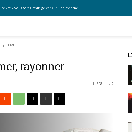
urvivre – vous serez redirigé vers un lien externe
 rayonner
L
mer, rayonner
308
0