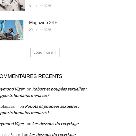
31 juillet 2026
Magazine 34.6
29 juillet 2026
Load more
OMMENTAIRES RÉCENTS
aymond Viger
Robots et poupées sexuelles :
on
pports humains menacés?
Robots et poupées sexuelles :
colas.casini
on
pports humains menacés?
aymond Viger
Les dessous du recyclage
on
Les dessous du recyclage
nielle Simard
on