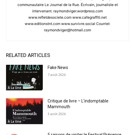
communautaire Le Journal de la Rue. Écrivain, journaliste et
intervenant. raymondviger.wordpress.com
www.refletdesociete.com www.cafegraffiti.net
www.editionstnt.com www.survivre.social Courriel:
raymondviger@hotmail.com
RELATED ARTICLES
Fake News
7 août 2026
À La Une
Critique de livre – L’indomptable
Mammouth
3 août 2026
À La Une
5 raisons de visiter le Festival Présence