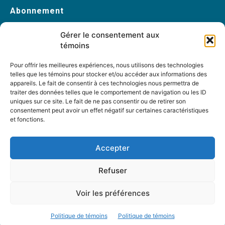
Abonnement
Abonnez-vous
Gérer le consentement aux
Changement d’adresse
témoins
Pour offrir les meilleures expériences, nous utilisons des technologies
telles que les témoins pour stocker et/ou accéder aux informations des
À propos
appareils. Le fait de consentir à ces technologies nous permettra de
traiter des données telles que le comportement de navigation ou les ID
Accueil
uniques sur ce site. Le fait de ne pas consentir ou de retirer son
Archives
consentement peut avoir un effet négatif sur certaines caractéristiques
et fonctions.
Table rondes
PDF Magazines
Accepter
À propos
Refuser
Coordonnées
Mission
Voir les préférences
Historique
Notre équipe
Politique de témoins
Politique de témoins