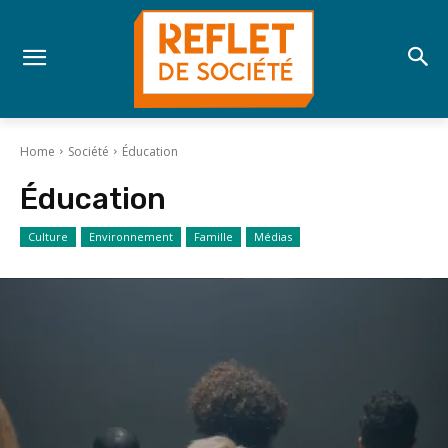
Home
Société
Éducation
Éducation
Culture
Environnement
Famille
Médias