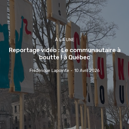
À LA UNE
Reportage vidéo : Le communautaire à
boutte ! à Québec
Frédérique Lapointe
-
10 Avril 2026