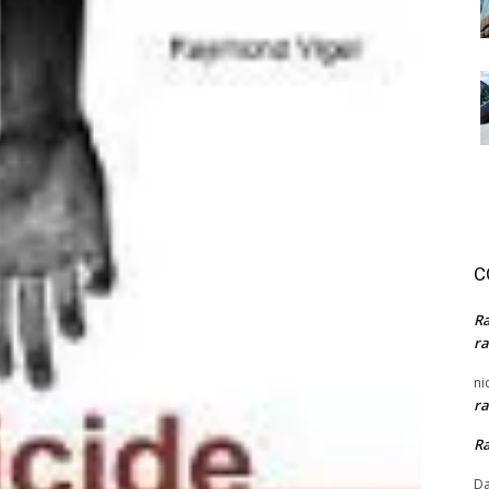
C
R
ra
ni
ra
R
Da