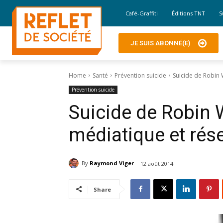
Café-Graffiti
Éditions TNT
S
JE SUIS ABONNÉ(E)
Home
Santé
Prévention suicide
Suicide de Robin 
Prévention suicide
Suicide de Robin W
médiatique et rés
By
Raymond Viger
12 août 2014
Share