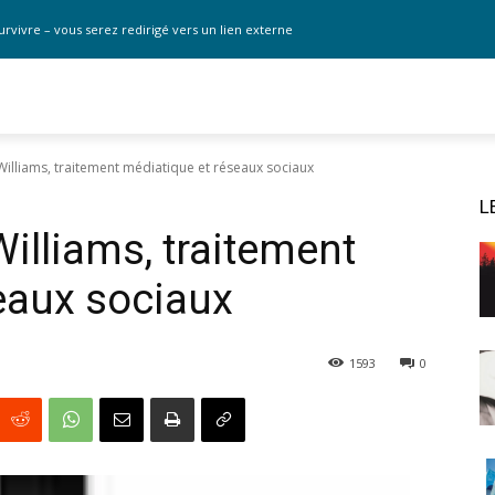
urvivre – vous serez redirigé vers un lien externe
Williams, traitement médiatique et réseaux sociaux
L
illiams, traitement
eaux sociaux
1593
0