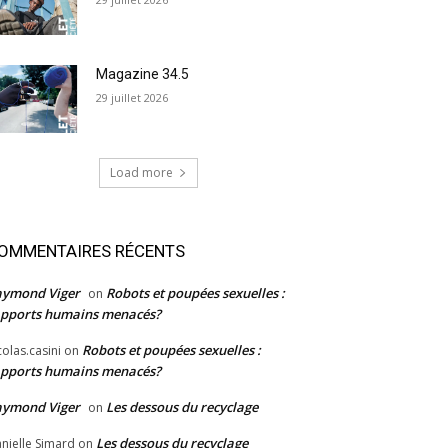
Magazine 34.5
29 juillet 2026
Load more
OMMENTAIRES RÉCENTS
aymond Viger
Robots et poupées sexuelles :
on
pports humains menacés?
Robots et poupées sexuelles :
colas.casini
on
pports humains menacés?
aymond Viger
Les dessous du recyclage
on
Les dessous du recyclage
nielle Simard
on