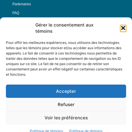
Partenaires
FAQ
Gérer le consentement aux
Offre d’emploi
témoins
Conditions générales
Pour offrir les meilleures expériences, nous utilisons des technologies
telles que les témoins pour stocker et/ou accéder aux informations des
appareils. Le fait de consentir à ces technologies nous permettra de
Nous Suivre
traiter des données telles que le comportement de navigation ou les ID
uniques sur ce site. Le fait de ne pas consentir ou de retirer son
consentement peut avoir un effet négatif sur certaines caractéristiques
et fonctions.
Contactez-nous :
journal@journaldelarue.ca
Accepter
12-3894 rue Sainte-Catherine Est,
Montréal, Qc, H1W 2G4
Refuser
TÉL : 514-256-9000
SANS-FRAIS : 1-877-256-9009
Voir les préférences
© Reflet de Société -
Politique d'utilisation
Politique de témoins
Politique de témoins