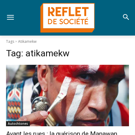
Tags
Atikamekw
Tag:
atikamekw
Autochtones
Avant les rues : la guérison de Manawan