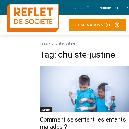
Café-Graffiti
Éditions TNT
S
JE SUIS ABONNÉ(E)
Tags
Chu ste-justine
Tag:
chu ste-justine
Santé
Comment se sentent les enfants
malades ?