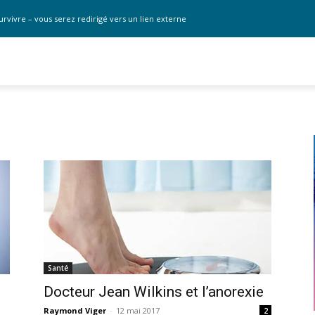
urvivre – vous serez redirigé vers un lien externe
Santé
Docteur Jean Wilkins et l’anorexie
Raymond Viger
-
12 mai 2017
2