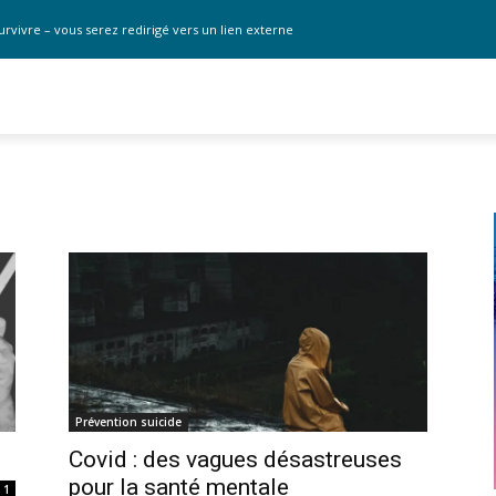
urvivre – vous serez redirigé vers un lien externe
Prévention suicide
Covid : des vagues désastreuses
pour la santé mentale
1