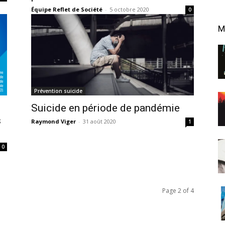
Équipe Reflet de Société
-
5 octobre 2020
0
M
Prévention suicide
Suicide en période de pandémie
s
Raymond Viger
-
31 août 2020
1
0
Page 2 of 4