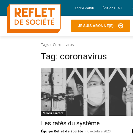
Café-Graffiti
Éditions TNT
S
JE SUIS ABONNÉ(E)
Tags
Coronavirus
Tag:
coronavirus
Milieu carcéral
Les ratés du système
Équipe Reflet de Société
-
6 octobre 2020