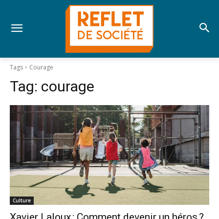
Tags
Courage
Tag:
courage
Culture
Xavier Laloux : Comment devenir un héros ?