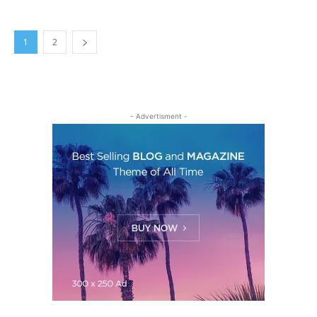
1
2
- Advertisment -