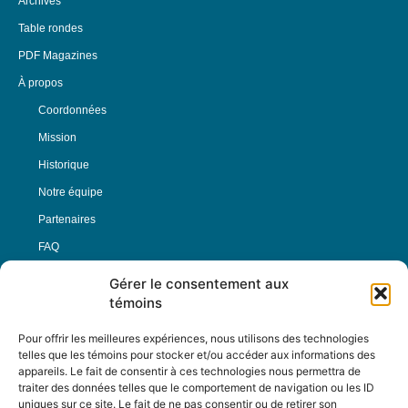
Archives
Table rondes
PDF Magazines
À propos
Coordonnées
Mission
Historique
Notre équipe
Partenaires
FAQ
Gérer le consentement aux
Offre d’emploi
témoins
Conditions générales
Pour offrir les meilleures expériences, nous utilisons des technologies
telles que les témoins pour stocker et/ou accéder aux informations des
appareils. Le fait de consentir à ces technologies nous permettra de
Nous Suivre
traiter des données telles que le comportement de navigation ou les ID
uniques sur ce site. Le fait de ne pas consentir ou de retirer son