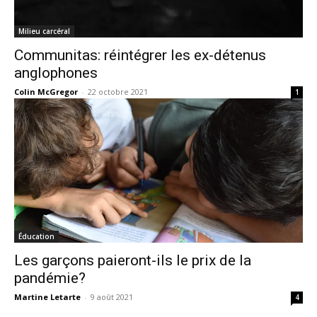
Milieu carcéral
Communitas: réintégrer les ex-détenus
anglophones
Colin McGregor
-
22 octobre 2021
1
Éducation
Les garçons paieront-ils le prix de la
pandémie?
Martine Letarte
-
9 août 2021
4